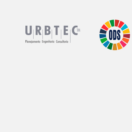
PDUI da Região
Londrina 
Metropolitana de
próxima terça-feira
Londrina
(29/11)
© 2021 por URBTEC™