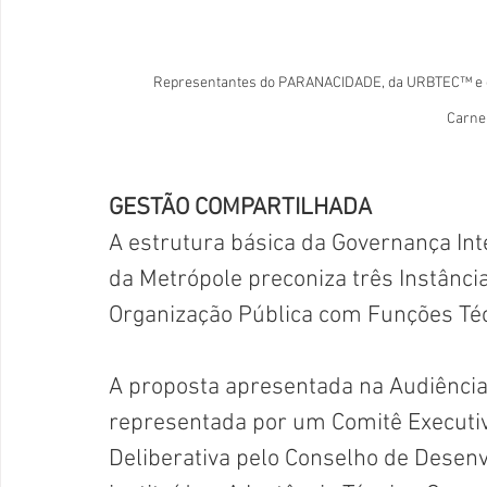
Representantes do PARANACIDADE, da URBTEC™ e outr
Carne
GESTÃO COMPARTILHADA
A estrutura básica da Governança Inte
da Metrópole preconiza três Instâncias
Organização Pública com Funções Téc
A proposta apresentada na Audiência 
representada por um Comitê Executiv
Deliberativa pelo Conselho de Dese